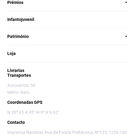
Prémios
Infantojuvenil
Património
Loja
Livrarias
Transportes
Autocarros: 58
Metro: Rato
Coordenadas GPS
N 38º 43' 4.45" W 9º 9' 6.62"
Contacto
Imprensa Nacional, Rua da Escola Politécnica, Nº135, 1250-100