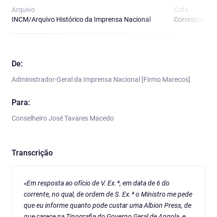
Arquivo
Cota
INCM/Arquivo Histórico da Imprensa Nacional
Correspondênci
De:
Administrador-Geral da Imprensa Nacional [Firmo Marecos]
Para:
Conselheiro José Tavares Macedo
Transcrição
«Em resposta ao ofício de V. Ex.ª, em data de 6 do
corrente, no qual, de ordem de S. Ex.ª o Ministro me pede
que eu informe quanto pode custar uma Albion Press, de
que carece na Tipografia do Governo Geral de Angola, e