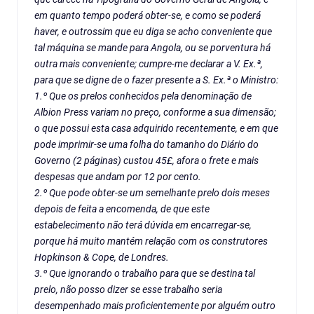
em quanto tempo poderá obter-se, e como se poderá
haver, e outrossim que eu diga se acho conveniente que
tal máquina se mande para Angola, ou se porventura há
outra mais conveniente; cumpre-me declarar a V. Ex.ª,
para que se digne de o fazer presente a S. Ex.ª o Ministro:
1.º Que os prelos conhecidos pela denominação de
Albion Press variam no preço, conforme a sua dimensão;
o que possui esta casa adquirido recentemente, e em que
pode imprimir-se uma folha do tamanho do
Diário do
Governo
(2 páginas) custou 45£, afora o frete e mais
despesas que andam por 12 por cento.
2.º Que pode obter-se um semelhante prelo dois meses
depois de feita a encomenda, de que este
estabelecimento não terá dúvida em encarregar-se,
porque há muito mantém relação com os construtores
Hopkinson & Cope, de Londres.
3.º Que ignorando o trabalho para que se destina tal
prelo, não posso dizer se esse trabalho seria
desempenhado mais proficientemente por alguém outro