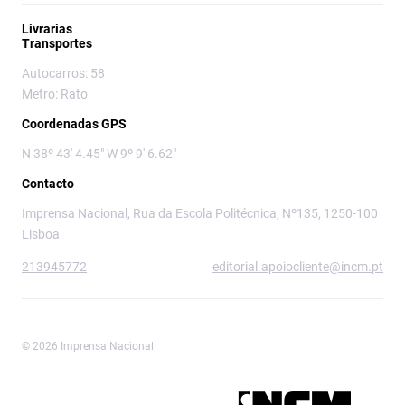
Livrarias
Transportes
Autocarros: 58
Metro: Rato
Coordenadas GPS
N 38º 43' 4.45" W 9º 9' 6.62"
Contacto
Imprensa Nacional, Rua da Escola Politécnica, Nº135, 1250-100
Lisboa
213945772
editorial.apoiocliente@incm.pt
© 2026 Imprensa Nacional