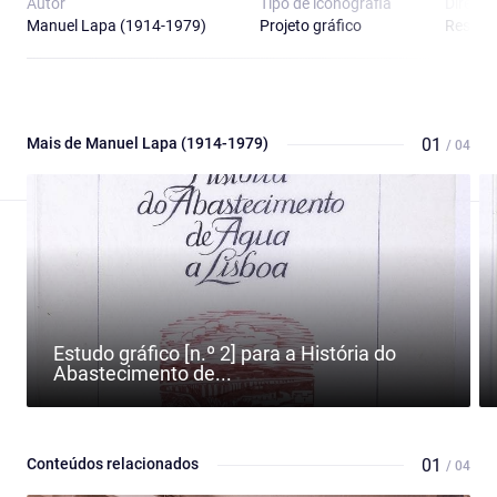
Autor
Tipo de iconografia
Direitos
Manuel Lapa (1914-1979)
Projeto gráfico
Reserv
Mais de Manuel Lapa (1914-1979)
01
/ 04
Estudo gráfico [n.º 2] para a História do
Abastecimento de...
Conteúdos relacionados
01
/ 04