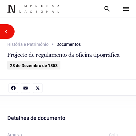
História e Património
Documentos
Projecto de regulamento da oficina tipográfica.
28 de Dezembro de 1853
Facebook
Email
X
Detalhes de documento
Arquivo
Cota
T