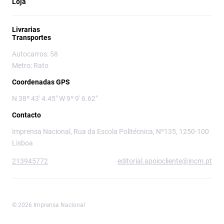
Loja
Livrarias
Transportes
Autocarros: 58
Metro: Rato
Coordenadas GPS
N 38º 43' 4.45" W 9º 9' 6.62"
Contacto
Imprensa Nacional, Rua da Escola Politécnica, Nº135, 1250-100
Lisboa
213945772
editorial.apoiocliente@incm.pt
© 2026 Imprensa Nacional