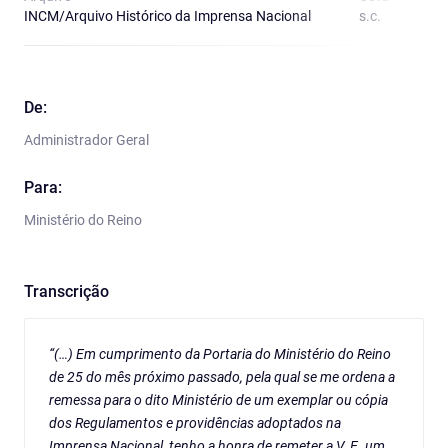
INCM/Arquivo Histórico da Imprensa Nacional
s.c.
O
De:
Administrador Geral
Para:
Ministério do Reino
Transcrição
“(…) Em cumprimento da Portaria do Ministério do Reino
de 25 do mês próximo passado, pela qual se me ordena a
remessa para o dito Ministério de um exemplar ou cópia
dos Regulamentos e providências adoptados na
Imprensa Nacional, tenho a honra de remeter a V. E. um