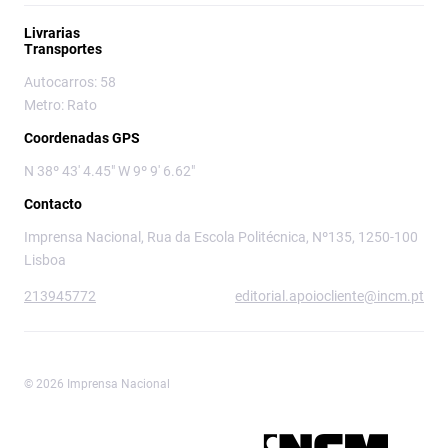
Livrarias
Transportes
Autocarros: 58
Metro: Rato
Coordenadas GPS
N 38º 43' 4.45" W 9º 9' 6.62"
Contacto
Imprensa Nacional, Rua da Escola Politécnica, Nº135, 1250-100
Lisboa
213945772
editorial.apoiocliente@incm.pt
© 2026 Imprensa Nacional