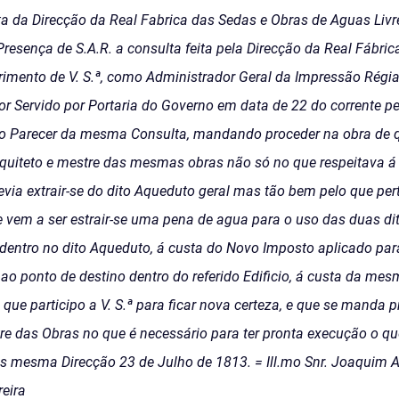
ta da Direcção da Real Fabrica das Sedas e Obras de Aguas Livr
resença de S.A.R. a consulta feita pela Direcção da Real Fábri
rimento de V. S.ª, como Administrador Geral da Impressão Régia
 Servido por Portaria do Governo em data de 22 do corrente pel
o Parecer da mesma Consulta, mandando proceder na obra de q
uiteto e mestre das mesmas obras não só no que respeitava á
via extrair-se do dito Aqueduto geral mas tão bem pelo que p
vem a ser estrair-se uma pena de agua para o uso das duas dit
entro no dito Aqueduto, á custa do Novo Imposto aplicado para e
ao ponto de destino dentro do referido Edificio, á custa da mes
 que participo a V. S.ª para ficar nova certeza, e que se manda 
re das Obras no que é necessário para ter pronta execução o qu
as mesma Direcção 23 de Julho de 1813. = Ill.mo Snr. Joaquim 
eira