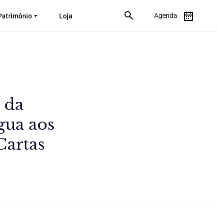
Agenda
Património
Loja
 da
gua aos
Cartas