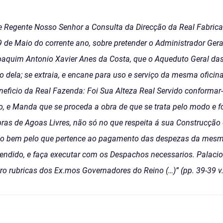
e Regente Nosso Senhor a Consulta da Direcção da Real Fabric
9 de Maio do corrente ano, sobre pretender o Administrador Ger
oaquim Antonio Xavier Anes da Costa, que o Aqueduto Geral das
io dela; se extraia, e encane para uso e serviço da mesma ofici
neficio da Real Fazenda: Foi Sua Alteza Real Servido conformar
to, e Manda que se proceda a obra de que se trata pelo modo e
bras de Agoas Livres, não só no que respeita á sua Construcção
tao bem pelo que pertence ao pagamento das despezas da mesm
tendido, e faça executar com os Despachos necessarios. Palaci
o rubricas dos Ex.mos Governadores do Reino (…)” (pp. 39-39 v.