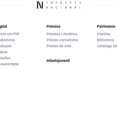
gital
Prémios
Património
vros em PDF
Prémios Literários
História
diolivros
Prémio Jornalismo
Biblioteca
dcasts
Prémio de Arte
Catálogo bi
deos
tações
Infantojuvenil
assatempos