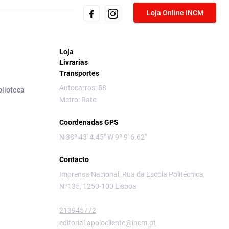
Loja Online INCM
Loja
Livrarias
Transportes
Autocarros: 58
blioteca
Metro: Rato
Coordenadas GPS
N 38º 43' 4.45" W 9º 9' 6.62"
Contacto
Imprensa Nacional, Rua da Escola Politécnica,
Nº135, 1250-100 Lisboa
213945772
editorial.apoiocliente@incm.pt