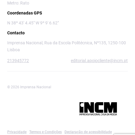
Metro: Rato
Coordenadas GPS
N 38º 43' 4.45" W 9º 9' 6.62"
Contacto
Imprensa Nacional, Rua da Escola Politécnica, Nº135, 1250-100
Lisboa
213945772
editorial.apoiocliente@incm.pt
© 2026 Imprensa Nacional
Imprensa Nacional é a marca editorial da
Privacidade
Termos e Condições
Declaração de acessibilidade