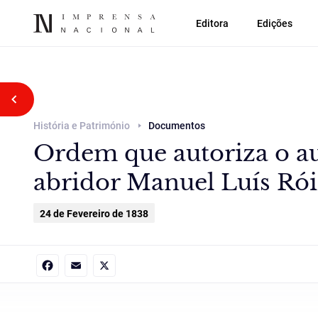
Editora
Edições
Voltar atrás
História e Património
Documentos
Ordem que autoriza o a
abridor Manuel Luís Rói
24 de Fevereiro de 1838
Facebook
Email
X