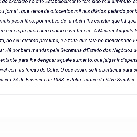
s do exercicio no dito Estabelecimento tem sido mui diminuto, 
 jornal , que vence de oitocentos mil reis diários, pedindo por 
 mais pecuniário, por motivo de também lhe constar que há que
 para ser empregado com maiores vantagens: A Mesma Augusta 
sta, ao seu distinto préstimo, e à falta que fara no mencionado 
a: Há por bem mandar, pela Secretaria d’Estado dos Negócios do
entante, para lhe designar aquele aumento, que julgar indispen
vel com as forças do Cofre. O que assim se lhe participa para s
s em 24 de Fevereiro de 1838. = Júlio Gomes da Silva Sanches.”