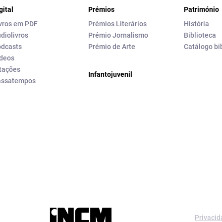
gital
Prémios
Património
vros em PDF
Prémios Literários
História
diolivros
Prémio Jornalismo
Biblioteca
dcasts
Prémio de Arte
Catálogo bi
deos
tações
Infantojuvenil
assatempos
a editorial da
Privaci