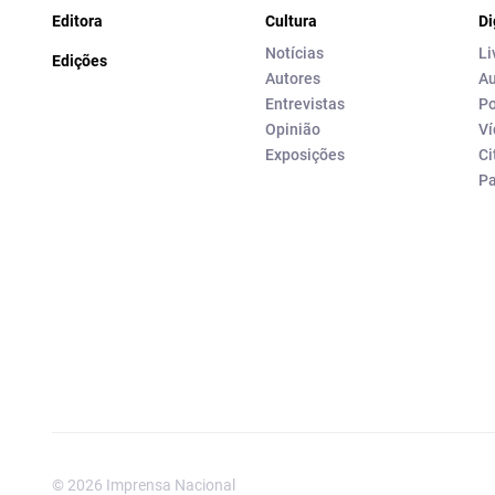
Editora
Cultura
Di
Notícias
Li
Edições
Autores
Au
Entrevistas
Po
Opinião
Ví
Exposições
Ci
P
© 2026 Imprensa Nacional
Imprensa Nacional é a marc