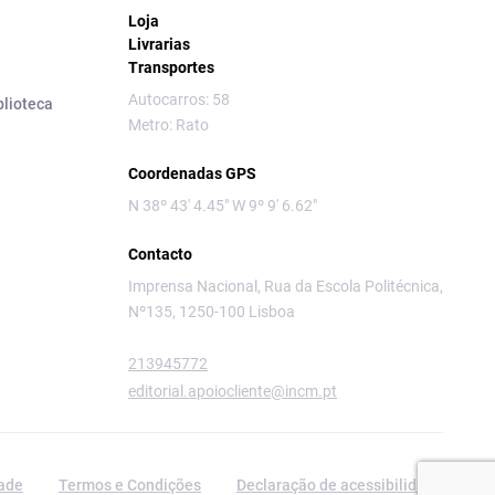
Loja
Livrarias
Transportes
Autocarros: 58
blioteca
Metro: Rato
Coordenadas GPS
N 38º 43' 4.45" W 9º 9' 6.62"
Contacto
Imprensa Nacional, Rua da Escola Politécnica,
Nº135, 1250-100 Lisboa
213945772
editorial.apoiocliente@incm.pt
dade
Termos e Condições
Declaração de acessibilidade