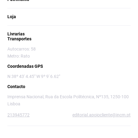
Loja
Livrarias
Transportes
Autocarros: 58
Metro: Rato
Coordenadas GPS
N 38º 43' 4.45" W 9º 9' 6.62"
Contacto
Imprensa Nacional, Rua da Escola Politécnica, Nº135, 1250-100
Lisboa
213945772
editorial.apoiocliente@incm.pt