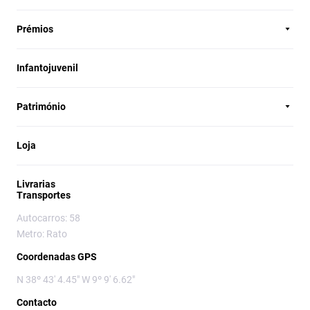
Prémios
Infantojuvenil
Património
Loja
Livrarias
Transportes
Autocarros: 58
Metro: Rato
Coordenadas GPS
N 38º 43' 4.45" W 9º 9' 6.62"
Contacto