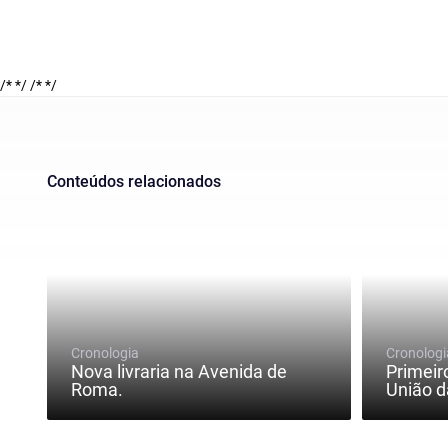
/* */
/* */
Conteúdos relacionados
Cronologia
Cronologi
Nova livraria na Avenida de
Primeir
Roma.
União d