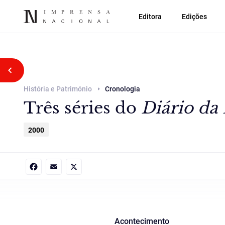
Editora
Edições
Voltar atrás
História e Património
Cronologia
Três séries do
Diário da
2000
Facebook
Email
X
Acontecimento