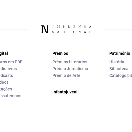
gital
Prémios
Património
vros em PDF
Prémios Literários
História
diolivros
Prémio Jornalismo
Biblioteca
dcasts
Prémio de Arte
Catálogo bi
deos
tações
Infantojuvenil
assatempos