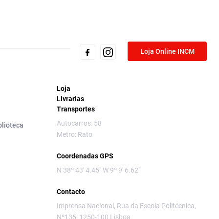
Loja Online INCM
Loja
Livrarias
Transportes
Autocarros: 58
blioteca
Metro: Rato
Coordenadas GPS
N 38º 43' 4.45" W 9º 9' 6.62"
Contacto
Imprensa Nacional, Rua da Escola Politécnica,
Nº135, 1250-100 Lisboa