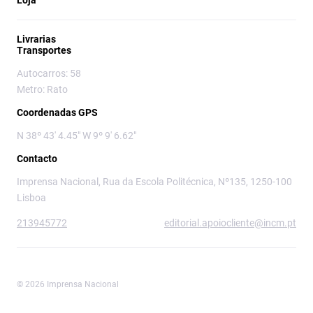
Loja
Livrarias
Transportes
Autocarros: 58
Metro: Rato
Coordenadas GPS
N 38º 43' 4.45" W 9º 9' 6.62"
Contacto
Imprensa Nacional, Rua da Escola Politécnica, Nº135, 1250-100
Lisboa
213945772
editorial.apoiocliente@incm.pt
© 2026 Imprensa Nacional