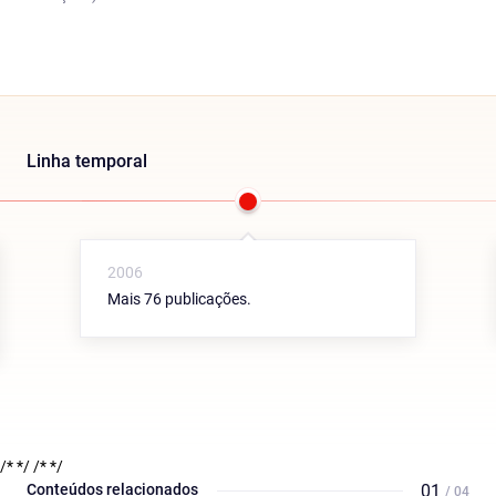
Linha temporal
2006
Mais 76 publicações.
/* */
/* */
Conteúdos relacionados
01
/ 04