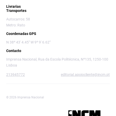
Livrarias
Transportes
Autocarros: 58
Metro: Rato
Coordenadas GPS
N 38º 43' 4.45" W 9º 9' 6.62"
Contacto
Imprensa Nacional, Rua da Escola Politécnica, Nº135, 1250-100
Lisboa
213945772
editorial.apoiocliente@incm.pt
© 2026 Imprensa Nacional
Imprensa Nacional é a marca editorial da