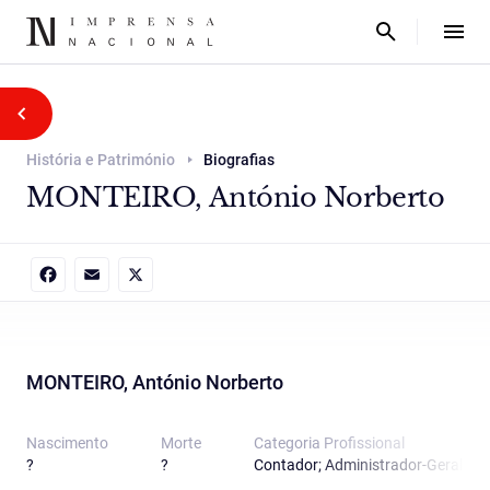
História e Património
Biografias
MONTEIRO, António Norberto
Facebook
Email
X
MONTEIRO, António Norberto
Nascimento
Morte
Categoria Proﬁssional
?
?
Contador; Administrador-Geral int