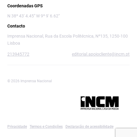
Coordenadas GPS
N 38º 43' 4.45" W 9º 9' 6.62"
Contacto
Imprensa Nacional, Rua da Escola Politécnica, Nº135, 1250-100
Lisboa
213945772
editorial.apoiocliente@incm.pt
© 2026 Imprensa Nacional
Imprensa Nacional é a marca editorial da
Privacidade
Termos e Condições
Declaração de acessibilidade