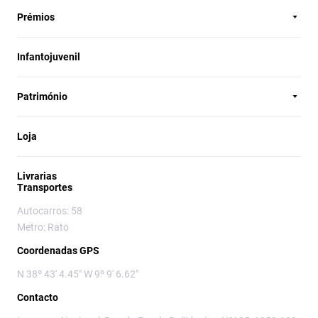
Prémios
Infantojuvenil
Património
Loja
Livrarias
Transportes
Autocarros: 58
Metro: Rato
Coordenadas GPS
N 38º 43' 4.45" W 9º 9' 6.62"
Contacto