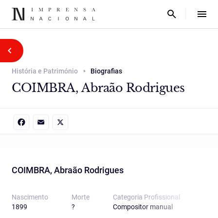
História e Património
Biografias
COIMBRA, Abraão Rodrigues
Facebook
Email
X
COIMBRA, Abraão Rodrigues
Nascimento
Morte
Categoria Proﬁssional
1899
?
Compositor manual