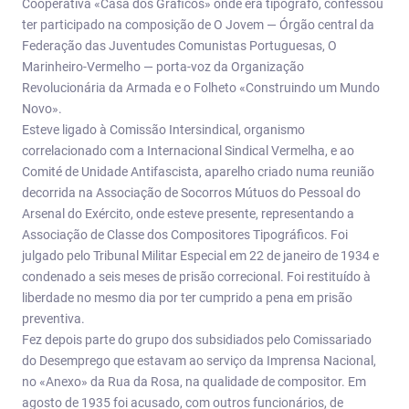
Cooperativa «Casa dos Gráficos» onde era tipógrafo, confessou
ter participado na composição de O Jovem — Órgão central da
Federação das Juventudes Comunistas Portuguesas, O
Marinheiro-Vermelho — porta-voz da Organização
Revolucionária da Armada e o Folheto «Construindo um Mundo
Novo».
Esteve ligado à Comissão Intersindical, organismo
correlacionado com a Internacional Sindical Vermelha, e ao
Comité de Unidade Antifascista, aparelho criado numa reunião
decorrida na Associação de Socorros Mútuos do Pessoal do
Arsenal do Exército, onde esteve presente, representando a
Associação de Classe dos Compositores Tipográficos. Foi
julgado pelo Tribunal Militar Especial em 22 de janeiro de 1934 e
condenado a seis meses de prisão correcional. Foi restituído à
liberdade no mesmo dia por ter cumprido a pena em prisão
preventiva.
Fez depois parte do grupo dos subsidiados pelo Comissariado
do Desemprego que estavam ao serviço da Imprensa Nacional,
no «Anexo» da Rua da Rosa, na qualidade de compositor. Em
agosto de 1935 foi acusado, com outros funcionários, de