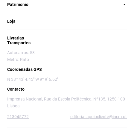
Património
Loja
Livrarias
Transportes
Autocarros: 58
Metro: Rato
Coordenadas GPS
N 38º 43' 4.45" W 9º 9' 6.62"
Contacto
Imprensa Nacional, Rua da Escola Politécnica, Nº135, 1250-100
Lisboa
213945772
editorial.apoiocliente@incm.pt