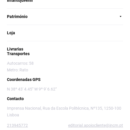
Infantojuvenil
Património
Loja
Livrarias
Transportes
Autocarros: 58
Metro: Rato
Coordenadas GPS
N 38º 43' 4.45" W 9º 9' 6.62"
Contacto
Imprensa Nacional, Rua da Escola Politécnica, Nº135, 1250-100
Lisboa
213945772
editorial.apoiocliente@incm.pt