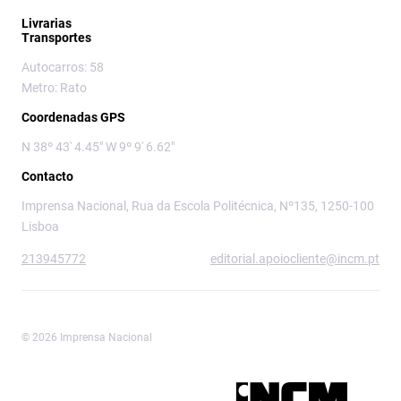
Livrarias
Transportes
Autocarros: 58
Metro: Rato
Coordenadas GPS
N 38º 43' 4.45" W 9º 9' 6.62"
Contacto
Imprensa Nacional, Rua da Escola Politécnica, Nº135, 1250-100
Lisboa
213945772
editorial.apoiocliente@incm.pt
© 2026 Imprensa Nacional
Imprensa Nacional é a marca editorial da