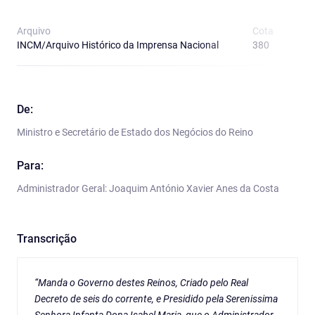
Arquivo
Cota
T
INCM/Arquivo Histórico da Imprensa Nacional
380
O
De:
Ministro e Secretário de Estado dos Negócios do Reino
Para:
Administrador Geral: Joaquim António Xavier Anes da Costa
Transcrição
“Manda o Governo destes Reinos, Criado pelo Real
Decreto de seis do corrente, e Presidido pela Serenissima