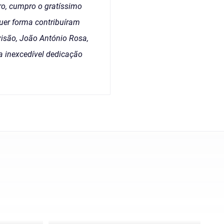
ro, cumpro o gratíssimo
uer forma contribuíram
visão, João António Rosa,
a inexcedível dedicação