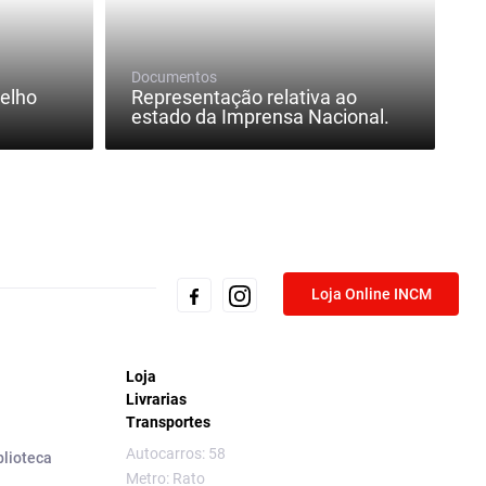
Documentos
elho
Representação relativa ao
estado da Imprensa Nacional.
Loja Online INCM
Loja
Livrarias
Transportes
Autocarros: 58
blioteca
Metro: Rato