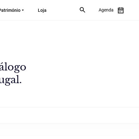
Agenda
Património
Loja
álogo
ugal.