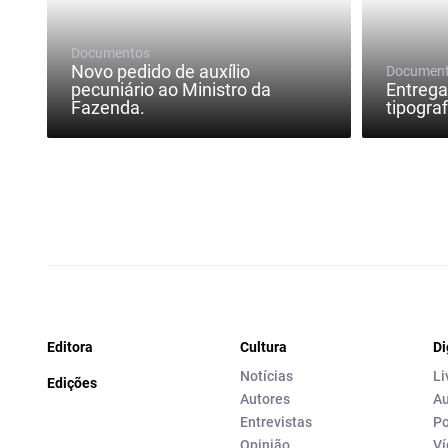
Documentos
Novo pedido de auxílio
Documen
pecuniário ao Ministro da
Entrega
Fazenda.
tipograf
Editora
Cultura
Di
Notícias
Li
Edições
Autores
Au
Entrevistas
Po
Opinião
Ví