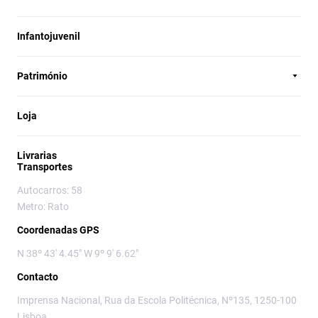
Infantojuvenil
Património
Loja
Livrarias
Transportes
Autocarros: 58
Metro: Rato
Coordenadas GPS
N 38º 43' 4.45" W 9º 9' 6.62"
Contacto
Imprensa Nacional, Rua da Escola Politécnica, Nº135, 1250-100
Lisboa