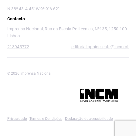
N 38º 43' 4.45" W 9º 9' 6.62"
Contacto
Imprensa Nacional, Rua da Escola Politécnica, Nº135, 1250-100
Lisboa
213945772
editorial.apoiocliente@incm.pt
© 2026 Imprensa Nacional
Imprensa Nacional é a marca editorial da
Privacidade
Termos e Condições
Declaração de acessibilidade