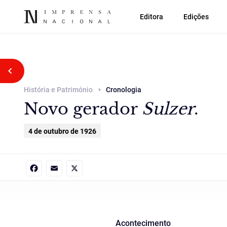
Editora
Edições
Voltar atrás
História e Património
Cronologia
Novo gerador
Sulzer
.
4 de outubro de 1926
Facebook
Email
X
Acontecimento