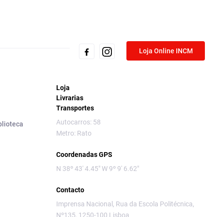
Loja Online INCM
Loja
Livrarias
Transportes
Autocarros: 58
blioteca
Metro: Rato
Coordenadas GPS
N 38º 43' 4.45" W 9º 9' 6.62"
Contacto
Imprensa Nacional, Rua da Escola Politécnica,
Nº135, 1250-100 Lisboa