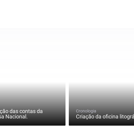
ção das contas da
Cronologia
a Nacional.
Criação da oficina litográ