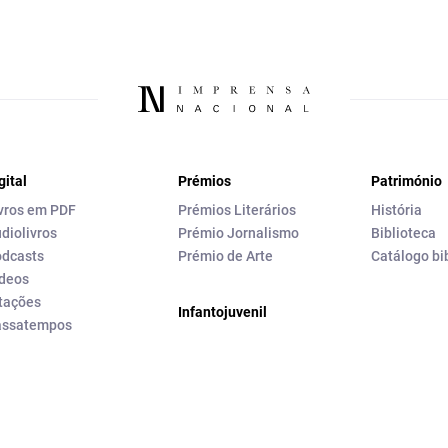
gital
Prémios
Património
vros em PDF
Prémios Literários
História
diolivros
Prémio Jornalismo
Biblioteca
dcasts
Prémio de Arte
Catálogo bi
deos
tações
Infantojuvenil
assatempos