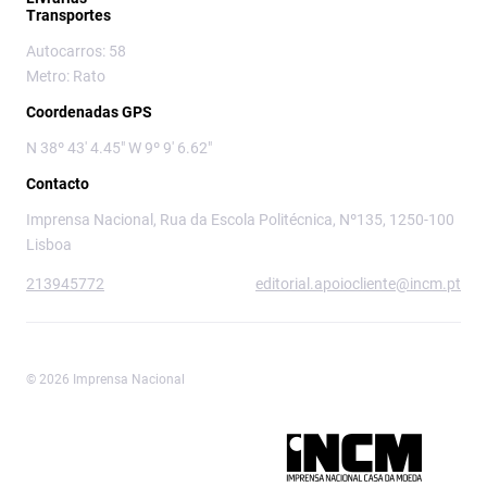
Transportes
Autocarros: 58
Metro: Rato
Coordenadas GPS
N 38º 43' 4.45" W 9º 9' 6.62"
Contacto
Imprensa Nacional, Rua da Escola Politécnica, Nº135, 1250-100
Lisboa
213945772
editorial.apoiocliente@incm.pt
© 2026 Imprensa Nacional
Imprensa Nacional é a marca editorial da