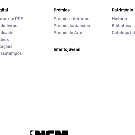
gital
Prémios
Património
vros em PDF
Prémios Literários
História
diolivros
Prémio Jornalismo
Biblioteca
dcasts
Prémio de Arte
Catálogo bi
deos
tações
Infantojuvenil
assatempos