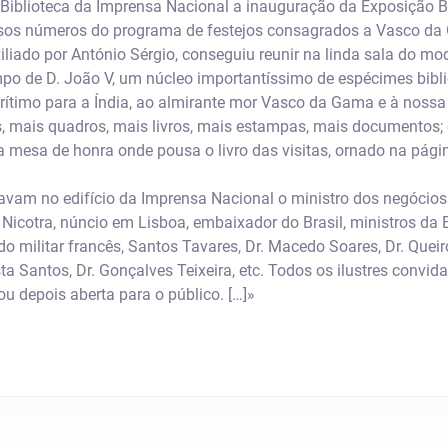
Biblioteca da Imprensa Nacional a inauguração da Exposição Bib
osos números do programa de festejos consagrados a Vasco da
xiliado por António Sérgio, conseguiu reunir na linda sala do mo
empo de D. João V, um núcleo importantíssimo de espécimes bibli
timo para a Índia, ao almirante mor Vasco da Gama e à nossa 
s, mais quadros, mais livros, mais estampas, mais documentos; e
 a mesa de honra onde pousa o livro das visitas, ornado na pág
ravam no edifício da Imprensa Nacional o ministro dos negócios
 Nicotra, núncio em Lisboa, embaixador do Brasil, ministros da B
do militar francês, Santos Tavares, Dr. Macedo Soares, Dr. Quei
ta Santos, Dr. Gonçalves Teixeira, etc. Todos os ilustres conv
ou depois aberta para o público. […]»