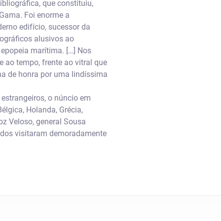
liográfica, que constituiu,
 Gama. Foi enorme a
derno edifício, sucessor da
ográficos alusivos ao
epopeia marítima. […] Nos
 ao tempo, frente ao vitral que
ina de honra por uma lindíssima
 estrangeiros, o núncio em
élgica, Holanda, Grécia,
roz Veloso, general Sousa
idados visitaram demoradamente