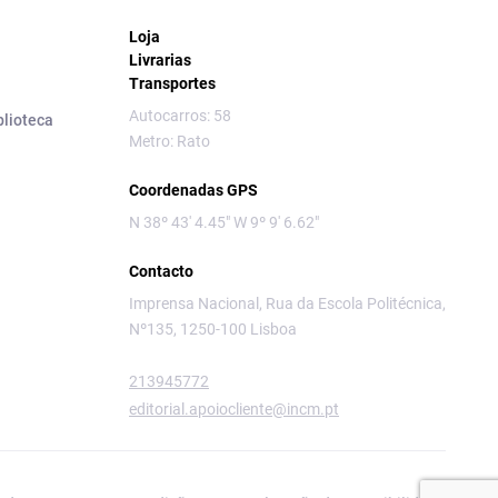
Loja
Livrarias
Transportes
Autocarros: 58
blioteca
Metro: Rato
Coordenadas GPS
N 38º 43' 4.45" W 9º 9' 6.62"
Contacto
Imprensa Nacional, Rua da Escola Politécnica,
Nº135, 1250-100 Lisboa
213945772
editorial.apoiocliente@incm.pt