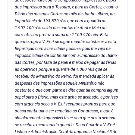
da despesa feita com a Composição, Impressão e papel
dos impressos para o Tesouro, e para as Cortes, e com o
Diário das mesmas Cortes no mês de Junho último, na
importância de 193.870 réis que com a quantia de
1:907.100 réis saldo das contas de Abril e Maio do
corrente ano prefaz a soma de 2:100.970 réis. Esta
quantia rogo a V. Ex.ª se digne mandar satisfazer a esta
Repartição com a brevidade possível pois me vejo na
impossibilidade de continuar com a impressão do Diário
das Cortes, por falta de papel e maios de pagar as férias
ao operarios porque a quantia de 1.000 réis que se
recebeu do Ministério do Reino, foi mandada aplicar às
despesas das impressões daquele Ministério não
obstante o que com parte da dita quantia comprei algum
papel para o Diario; mas este acha-se acabado, e por isso
com urgencia peço a V. Ex.ª recursos prontos para que
possa continuar a ser remetido ao Congresso, o que é
absolutamente impossível fazer sem que nesta semana
se receba a mencionada quantia. Deus Guarde a V. Ex.ª
Lisboa e Administração Geral da Imprensa Nacional 5 de