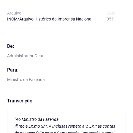
Arquivo
Cota
T
INCM/Arquivo Histórico da Imprensa Nacional
056
E
De:
Administrador Geral
Para:
Ministro da Fazenda
Transcrição
“Ao Ministro da Fazenda
Ill.mo e Ex.mo Snr. = Inclusas remeto a V. Ex.ª as contas