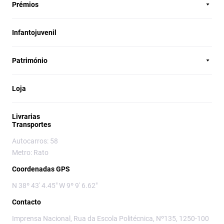
Prémios
Infantojuvenil
Património
Loja
Livrarias
Transportes
Autocarros: 58
Metro: Rato
Coordenadas GPS
N 38º 43' 4.45" W 9º 9' 6.62"
Contacto
Imprensa Nacional, Rua da Escola Politécnica, Nº135, 1250-100