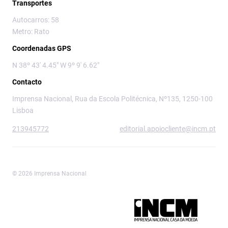
Transportes
Autocarros: 58
Metro: Rato
Coordenadas GPS
N 38º 43' 4.45" W 9º 9' 6.62"
Contacto
Imprensa Nacional, Rua da Escola Politécnica, Nº135, 1250-100
Lisboa
213945772
editorial.apoiocliente@incm.pt
© 2026 Imprensa Nacional
Imprensa Nacional é a marca editorial da