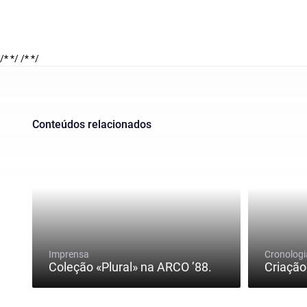
/* */
/* */
Conteúdos relacionados
Imprensa
Cronologi
Coleção «Plural» na ARCO ’88.
Criação