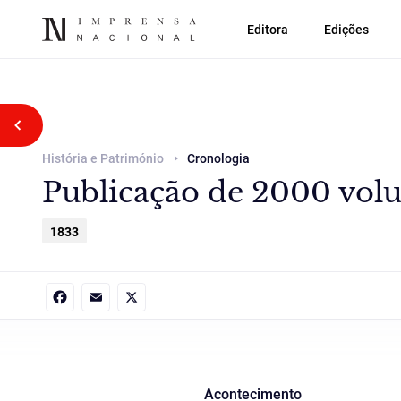
Editora
Edições
Voltar atrás
História e Património
Cronologia
Publicação de 2000 volum
1833
Facebook
Email
X
Acontecimento