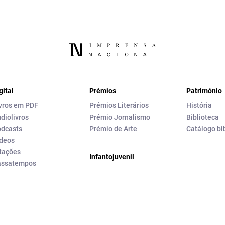
gital
Prémios
Património
vros em PDF
Prémios Literários
História
diolivros
Prémio Jornalismo
Biblioteca
dcasts
Prémio de Arte
Catálogo bi
deos
tações
Infantojuvenil
assatempos