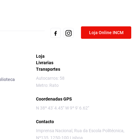
Loja Online INCM
Loja
Livrarias
Transportes
Autocarros: 58
blioteca
Metro: Rato
Coordenadas GPS
N 38º 43' 4.45" W 9º 9' 6.62"
Contacto
Imprensa Nacional, Rua da Escola Politécnica,
Nº135, 1250-100 Lisboa