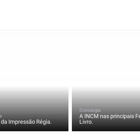
Cronologia
A INCM nas principais F
a
 da Impressão Régia.
Livro.