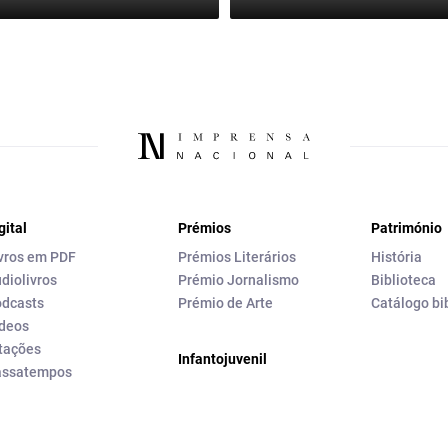
gital
Prémios
Património
vros em PDF
Prémios Literários
História
diolivros
Prémio Jornalismo
Biblioteca
dcasts
Prémio de Arte
Catálogo bi
deos
tações
Infantojuvenil
assatempos