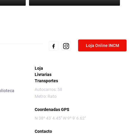
Loja Online INCM
Loja
Livrarias
Transportes
Autocarros: 58
blioteca
Metro: Rato
Coordenadas GPS
N 38º 43' 4.45" W 9º 9' 6.62"
Contacto