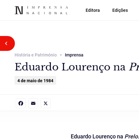
Editora
Edições
Voltar atrás
História e Património
Imprensa
Eduardo Lourenço na
P
4 de maio de 1984
Facebook
Email
X
Eduardo Lourenço na
Prelo