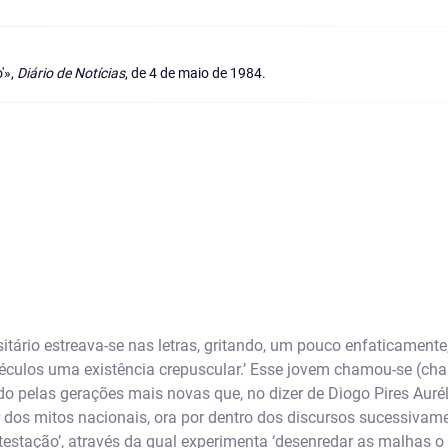
'»,
Diário de Notícias
, de 4 de maio de 1984.
itário estreava-se nas letras, gritando, um pouco enfaticament
séculos uma existência crepuscular.’ Esse jovem chamou-se (ch
 pelas gerações mais novas que, no dizer de Diogo Pires Aurél
rior dos mitos nacionais, ora por dentro dos discursos sucessiva
estação’, através da qual experimenta ‘desenredar as malhas o i