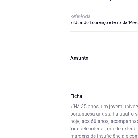
Referência
«Eduardo Lourenço é tema da 'Prelo
Assunto
Ficha
«’Há 35 anos, um jovem univers
portuguesa arrasta há quatro 
hoje, aos 60 anos, acompanhado
‘ora pelo interior, ora do exte
margens de insuficiência e cont