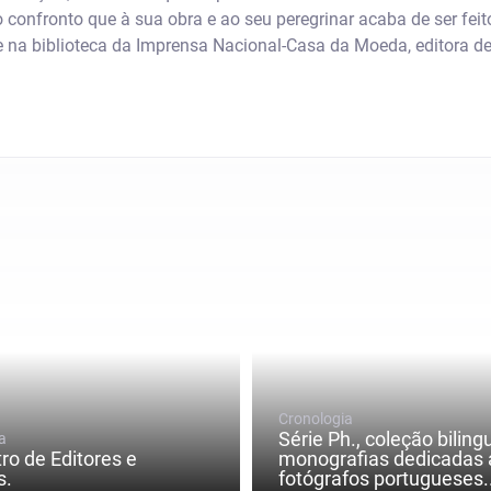
o confronto que à sua obra e ao seu peregrinar acaba de ser fe
 na biblioteca da Imprensa Nacional-Casa da Moeda, editora de 
Cronologia
Série Ph., coleção biling
a
tro de Editores e
monografias dedicadas 
s.
fotógrafos portugueses..