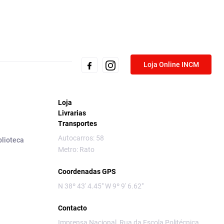
Loja Online INCM
Loja
Livrarias
Transportes
Autocarros: 58
blioteca
Metro: Rato
Coordenadas GPS
N 38º 43' 4.45" W 9º 9' 6.62"
Contacto
Imprensa Nacional, Rua da Escola Politécnica,