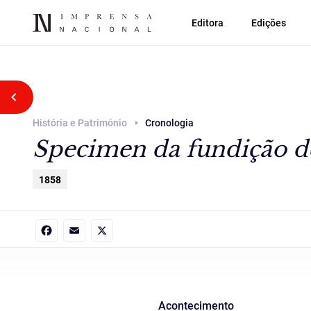
Editora
Edições
Voltar atrás
História e Património
Cronologia
Specimen da fundição d
1858
Facebook
Email
X
Acontecimento