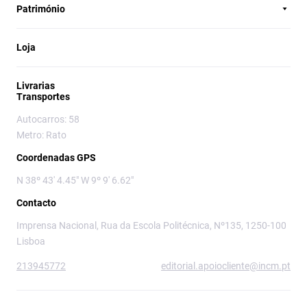
Património
Loja
Livrarias
Transportes
Autocarros: 58
Metro: Rato
Coordenadas GPS
N 38º 43' 4.45" W 9º 9' 6.62"
Contacto
Imprensa Nacional, Rua da Escola Politécnica, Nº135, 1250-100
Lisboa
213945772
editorial.apoiocliente@incm.pt