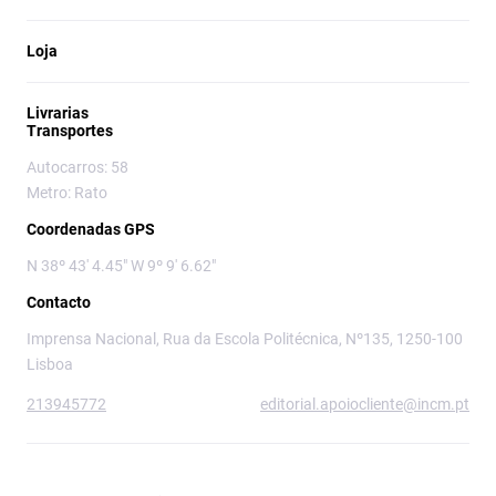
Loja
Livrarias
Transportes
Autocarros: 58
Metro: Rato
Coordenadas GPS
N 38º 43' 4.45" W 9º 9' 6.62"
Contacto
Imprensa Nacional, Rua da Escola Politécnica, Nº135, 1250-100
Lisboa
213945772
editorial.apoiocliente@incm.pt