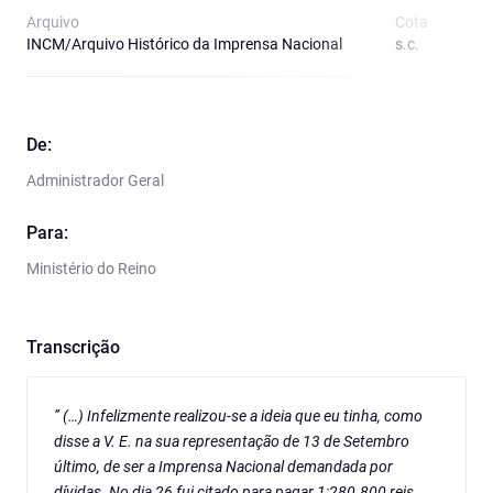
Arquivo
Cota
T
INCM/Arquivo Histórico da Imprensa Nacional
s.c.
O
De:
Administrador Geral
Para:
Ministério do Reino
Transcrição
” (…) Infelizmente realizou-se a ideia que eu tinha, como
disse a V. E. na sua representação de 13 de Setembro
último, de ser a Imprensa Nacional demandada por
dívidas. No dia 26 fui citado para pagar 1:280.800 reis