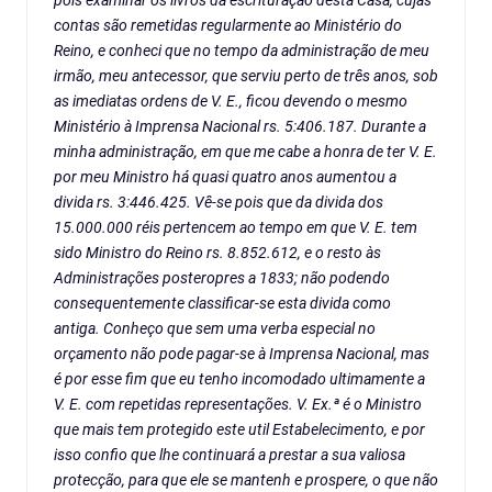
pois examinar os livros da escrituração desta Casa, cujas
contas são remetidas regularmente ao Ministério do
Reino, e conheci que no tempo da administração de meu
irmão, meu antecessor, que serviu perto de três anos, sob
as imediatas ordens de V. E., ficou devendo o mesmo
Ministério à Imprensa Nacional rs. 5:406.187. Durante a
minha administração, em que me cabe a honra de ter V. E.
por meu Ministro há quasi quatro anos aumentou a
divida rs. 3:446.425. Vê-se pois que da divida dos
15.000.000 réis pertencem ao tempo em que V. E. tem
sido Ministro do Reino rs. 8.852.612, e o resto às
Administrações posteropres a 1833; não podendo
consequentemente classificar-se esta divida como
antiga. Conheço que sem uma verba especial no
orçamento não pode pagar-se à Imprensa Nacional, mas
é por esse fim que eu tenho incomodado ultimamente a
V. E. com repetidas representações. V. Ex.ª é o Ministro
que mais tem protegido este util Estabelecimento, e por
isso confio que lhe continuará a prestar a sua valiosa
protecção, para que ele se mantenh e prospere, o que não