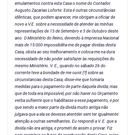
emulamentos contra esta Casa o nome do Contador
Augusto Zacarias Loforte. Esta é outras circunstâncias
idênticas, que podem aparecer, me obrigam a oficiar de
novo a V.E. sobre a necessidade de atender às minhas
representações de 13 de Setembro e 3 de Outubro deste
ano. O Ministério do Reino, devendo à Imprensa Nacional
mais de 15:000 impossibilita-me de pagar dividas desta
Casa, obsta ao seu melhoramento e coloca-me na dura
necessidade de não poder satisfazer às requisições do
mesmo Ministério. V. E., quando no sábado 26 do
corrente teve a bondade de me ouvir [?] sobre as
circunstancias desta Casa, disse-me que tomaria
medidas para o pagamento de parte daquela divida; mas
que de toda era impossível, por não haver no Orçamento
verba sufiiente que o habilitasse a esse pagamento, e por
que sendo a maior parte da divida muito antiga não
julgava que a ela se devesse atentder sem ter igualmente
atenção a outras semelhantes. Eu respondi a V. E. que a
divida não era antiga, e prometi de assim o provar. Fiz