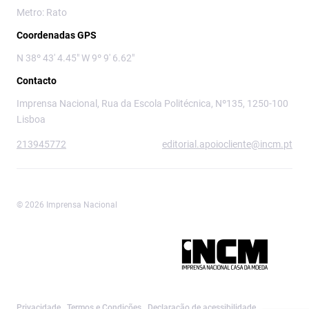
Metro: Rato
Coordenadas GPS
N 38º 43' 4.45" W 9º 9' 6.62"
Contacto
Imprensa Nacional, Rua da Escola Politécnica, Nº135, 1250-100
Lisboa
213945772
editorial.apoiocliente@incm.pt
© 2026 Imprensa Nacional
Imprensa Nacional é a marca editorial da
Privacidade
Termos e Condições
Declaração de acessibilidade