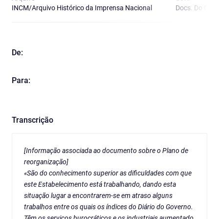
INCM/Arquivo Histórico da Imprensa Nacional
Docs. Do Gab.
De:
Para:
Transcrição
[Informação associada ao documento sobre o Plano de
reorganização]
«São do conhecimento superior as dificuldades com que
este Estabelecimento está trabalhando, dando esta
situação lugar a encontrarem-se em atraso alguns
trabalhos entre os quais os índices do
Diário do Governo
.
Têm os serviços burocráticos e os industriais aumentado