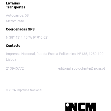
Livrarias
Transportes
Autocarros: 58
Metro: Rato
Coordenadas GPS
N 38º 43' 4.45" W 9º 9' 6.62"
Contacto
Imprensa Nacional, Rua da Escola Politécnica, Nº135, 1250-100
Lisboa
213945772
editorial.apoiocliente@incm.pt
© 2026 Imprensa Nacional
Imprensa Nacional é a marca editorial da