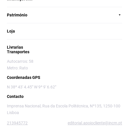
Património
Loja
Livrarias
Transportes
Autocarros: 58
Metro: Rato
Coordenadas GPS
N 38º 43' 4.45" W 9º 9' 6.62"
Contacto
Imprensa Nacional, Rua da Escola Politécnica, Nº135, 1250-100
Lisboa
213945772
editorial.apoiocliente@incm.pt