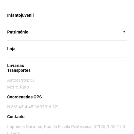
Infantojuvenil
Património
Loja
Livrarias
Transportes
Autocarros: 58
Metro: Rato
Coordenadas GPS
N 38º 43' 4.45" W 9º 9' 6.62"
Contacto
Imprensa Nacional, Rua da Escola Politécnica, Nº135, 1250-100
Lisboa