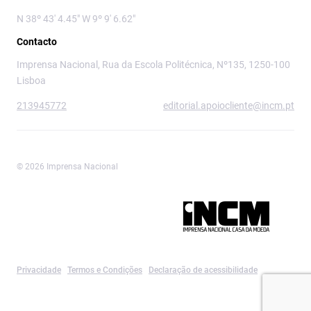
N 38º 43' 4.45" W 9º 9' 6.62"
Contacto
Imprensa Nacional, Rua da Escola Politécnica, Nº135, 1250-100
Lisboa
213945772
editorial.apoiocliente@incm.pt
© 2026 Imprensa Nacional
Imprensa Nacional é a marca editorial da
Privacidade
Termos e Condições
Declaração de acessibilidade