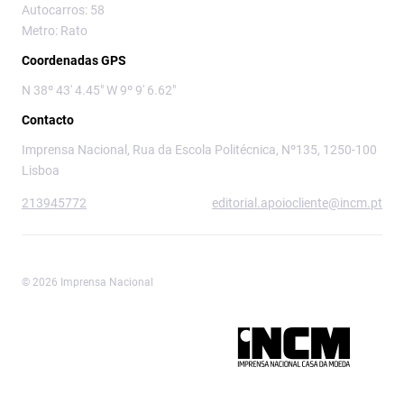
Autocarros: 58
Metro: Rato
Coordenadas GPS
N 38º 43' 4.45" W 9º 9' 6.62"
Contacto
Imprensa Nacional, Rua da Escola Politécnica, Nº135, 1250-100
Lisboa
213945772
editorial.apoiocliente@incm.pt
© 2026 Imprensa Nacional
Imprensa Nacional é a marca editorial da