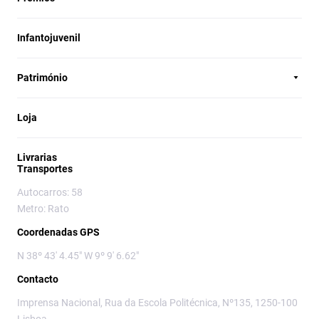
Infantojuvenil
Património
Loja
Livrarias
Transportes
Autocarros: 58
Metro: Rato
Coordenadas GPS
N 38º 43' 4.45" W 9º 9' 6.62"
Contacto
Imprensa Nacional, Rua da Escola Politécnica, Nº135, 1250-100