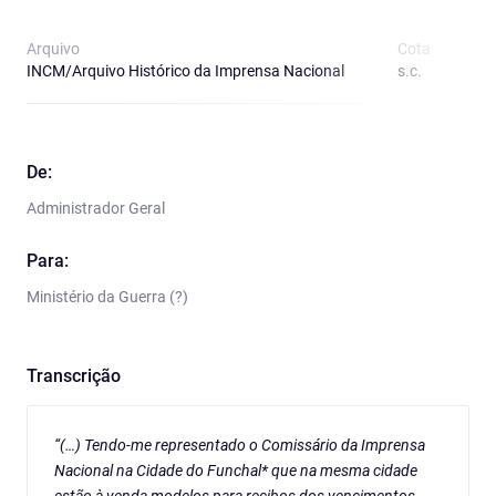
Arquivo
Cota
T
INCM/Arquivo Histórico da Imprensa Nacional
s.c.
O
De:
Administrador Geral
Para:
Ministério da Guerra (?)
Transcrição
“(…) Tendo-me representado o Comissário da Imprensa
Nacional na Cidade do Funchal* que na mesma cidade