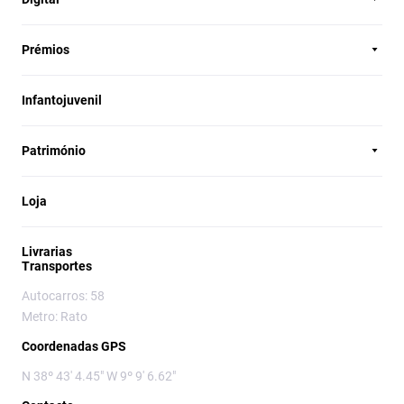
Prémios
Infantojuvenil
Património
Loja
Livrarias
Transportes
Autocarros: 58
Metro: Rato
Coordenadas GPS
N 38º 43' 4.45" W 9º 9' 6.62"