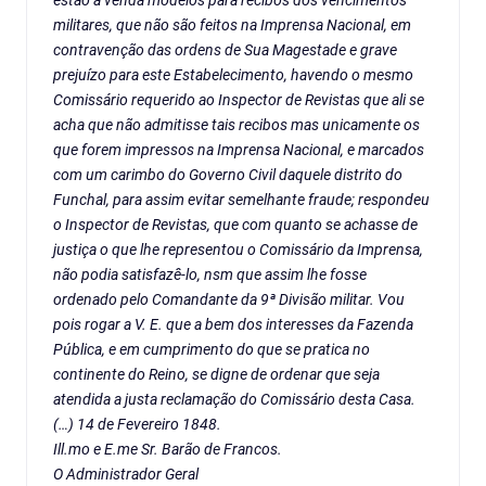
estão à venda modelos para recibos dos vencimentos
militares, que não são feitos na Imprensa Nacional, em
contravenção das ordens de Sua Magestade e grave
prejuízo para este Estabelecimento, havendo o mesmo
Comissário requerido ao Inspector de Revistas que ali se
acha que não admitisse tais recibos mas unicamente os
que forem impressos na Imprensa Nacional, e marcados
com um carimbo do Governo Civil daquele distrito do
Funchal, para assim evitar semelhante fraude; respondeu
o Inspector de Revistas, que com quanto se achasse de
justiça o que lhe representou o Comissário da Imprensa,
não podia satisfazê-lo, nsm que assim lhe fosse
ordenado pelo Comandante da 9ª Divisão militar. Vou
pois rogar a V. E. que a bem dos interesses da Fazenda
Pública, e em cumprimento do que se pratica no
continente do Reino, se digne de ordenar que seja
atendida a justa reclamação do Comissário desta Casa.
(…) 14 de Fevereiro 1848.
Ill.mo e E.me Sr. Barão de Francos.
O Administrador Geral