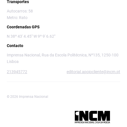
Transportes
Autocarros: 58
Metro: Rato
Coordenadas GPS
N 38º 43' 4.45" W 9º 9' 6.62"
Contacto
Imprensa Nacional, Rua da Escola Politécnica, Nº135, 1250-100
Lisboa
213945772
editorial.apoiocliente@incm.pt
© 2026 Imprensa Nacional
Imprensa Nacional é a marca editorial da