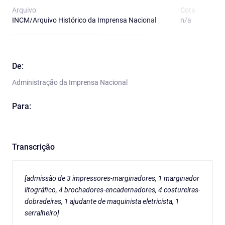
Arquivo
Cota
T
INCM/Arquivo Histórico da Imprensa Nacional
n/a
O
De:
Administração da Imprensa Nacional
Para:
Transcrição
[admissão de 3 impressores-marginadores, 1 marginador
litográfico, 4 brochadores-encadernadores, 4 costureiras-
dobradeiras, 1 ajudante de maquinista eletricista, 1
serralheiro]