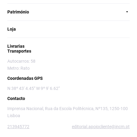
Património
Loja
Livrarias
Transportes
Autocarros: 58
Metro: Rato
Coordenadas GPS
N 38º 43' 4.45" W 9º 9' 6.62"
Contacto
Imprensa Nacional, Rua da Escola Politécnica, Nº135, 1250-100
Lisboa
213945772
editorial.apoiocliente@incm.pt