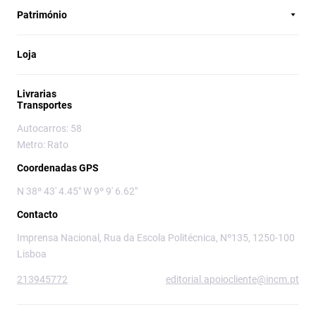
Património
Loja
Livrarias
Transportes
Autocarros: 58
Metro: Rato
Coordenadas GPS
N 38º 43' 4.45" W 9º 9' 6.62"
Contacto
Imprensa Nacional, Rua da Escola Politécnica, Nº135, 1250-100
Lisboa
213945772
editorial.apoiocliente@incm.pt