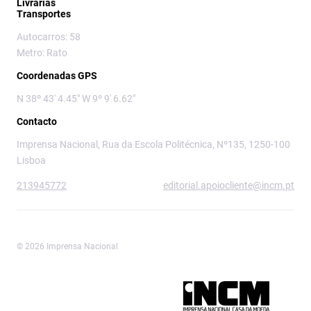
Livrarias
Transportes
Autocarros: 58
Metro: Rato
Coordenadas GPS
N 38º 43' 4.45" W 9º 9' 6.62"
Contacto
Imprensa Nacional, Rua da Escola Politécnica, Nº135, 1250-100
Lisboa
213945772
editorial.apoiocliente@incm.pt
© 2026 Imprensa Nacional
Imprensa Nacional é a marca editorial da