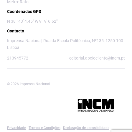
Metro: Rato
Coordenadas GPS
N 38º 43' 4.45" W 9º 9' 6.62"
Contacto
Imprensa Nacional, Rua da Escola Politécnica, Nº135, 1250-100
Lisboa
213945772
editorial.apoiocliente@incm.pt
© 2026 Imprensa Nacional
Imprensa Nacional é a marca editorial da
Privacidade
Termos e Condições
Declaração de acessibilidade