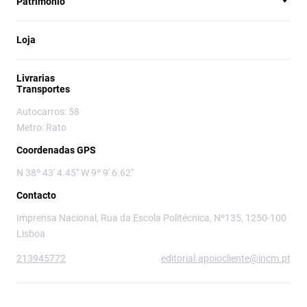
Património
Loja
Livrarias
Transportes
Autocarros: 58
Metro: Rato
Coordenadas GPS
N 38º 43' 4.45" W 9º 9' 6.62"
Contacto
Imprensa Nacional, Rua da Escola Politécnica, Nº135, 1250-100
Lisboa
213945772
editorial.apoiocliente@incm.pt