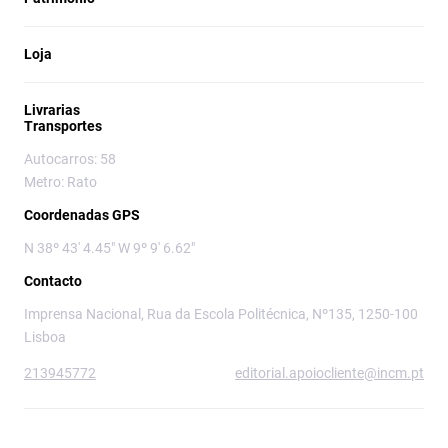
Loja
Livrarias
Transportes
Autocarros: 58
Metro: Rato
Coordenadas GPS
N 38º 43' 4.45" W 9º 9' 6.62"
Contacto
Imprensa Nacional, Rua da Escola Politécnica, Nº135, 1250-100
Lisboa
213945772
editorial.apoiocliente@incm.pt