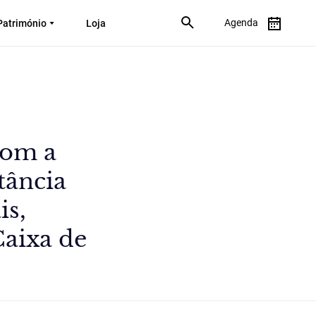
Agenda
Património
Loja
com a
tância
is,
Caixa de