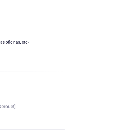
s oficinas, etc»
Derouet]