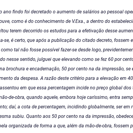
ano findo foi decretado o aumento de salários ao pessoal oper
ve, como é do conhecimento de V.Exa., a dentro do estabelec
ltou terem decorrido os estudos para a efetivação desse aume
-se, é certo, que após a publicação do citado decreto, fossem
 como tal não fosse possível fazer-se desde logo, previdenteme
do nesse sentido, julguei que elevando como se fez 60 por cent
a brochura e encadernação, 50 por cento na da impressão, se eq
mento da despesa. A razão deste critério para a elevação em 40
assentou em que essa percentagem incide no preço global dos tr
mão-de-obra, quando aquele, embora hoje caríssimo, entra semp
to; daí, a cota de percentagem, incidindo globalmente, ser em 
esma subiu. Quanto aos 50 por cento na da impressão, obedeceu,
tabela organizada de forma a que, além da mão-de-obra, fossem 