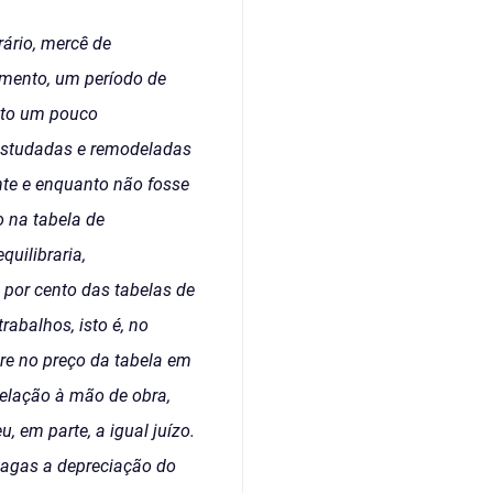
ário, mercê de
imento, um período de
nto um pouco
 estudadas e remodeladas
nte e enquanto não fosse
o na tabela de
uilibraria,
 por cento das tabelas de
abalhos, isto é, no
re no preço da tabela em
relação à mão de obra,
 em parte, a igual juízo.
pagas a depreciação do