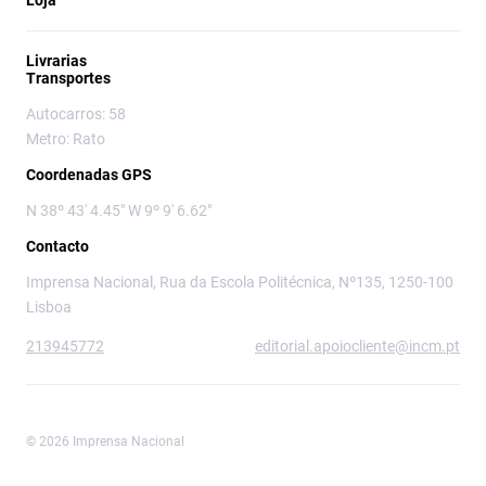
Loja
Livrarias
Transportes
Autocarros: 58
Metro: Rato
Coordenadas GPS
N 38º 43' 4.45" W 9º 9' 6.62"
Contacto
Imprensa Nacional, Rua da Escola Politécnica, Nº135, 1250-100
Lisboa
213945772
editorial.apoiocliente@incm.pt
© 2026 Imprensa Nacional