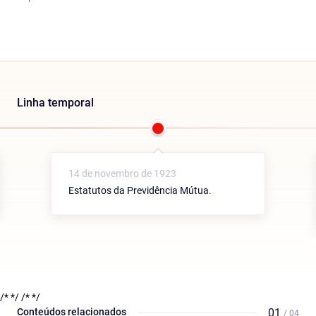
Linha temporal
14 de novembro de 1923
Estatutos da Previdência Mútua.
/* */
/* */
Conteúdos relacionados
01
/ 04