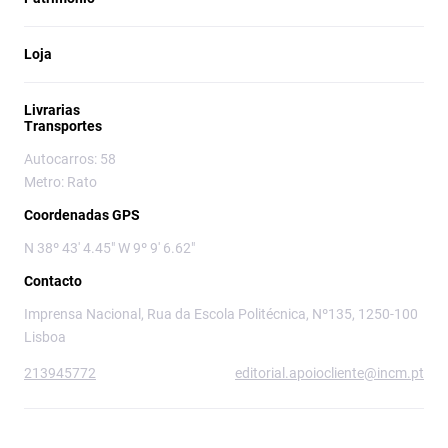
Loja
Livrarias
Transportes
Autocarros: 58
Metro: Rato
Coordenadas GPS
N 38º 43' 4.45" W 9º 9' 6.62"
Contacto
Imprensa Nacional, Rua da Escola Politécnica, Nº135, 1250-100
Lisboa
213945772
editorial.apoiocliente@incm.pt