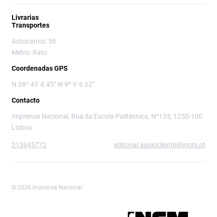
Livrarias
Transportes
Autocarros: 58
Metro: Rato
Coordenadas GPS
N 38º 43' 4.45" W 9º 9' 6.62"
Contacto
Imprensa Nacional, Rua da Escola Politécnica, Nº135, 1250-100
Lisboa
213945772
editorial.apoiocliente@incm.pt
© 2026 Imprensa Nacional